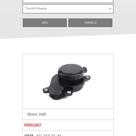
Tüm Alt Gruplar
ARA
TEMİZLE
Motor Valfi
RW01007