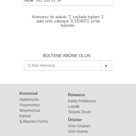
OEM
611 016 01 34
Aramanız ile alakalı '1' sayfada toplam '1'
adet ürün yaklaşık '0,3104071' sn'de
bulundu.
BÜLTENE ABONE OLUN
Kurumsal
Rotweiss
Hakkımızda
Kalite Politikamız
Vizyonumuz
Lojistik
Misyonumuz
Tedarik Zinciri
Kariyer
Ürünler
İş Başvuru Formu
Ürün Grupları
Ürün Arama