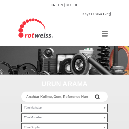
TR
EN
RU
DE
Kayıt Ol
veya
Giriş
ÜRÜN ARAMA
Tüm Markalar
Tüm Modeller
Tüm Gruplar