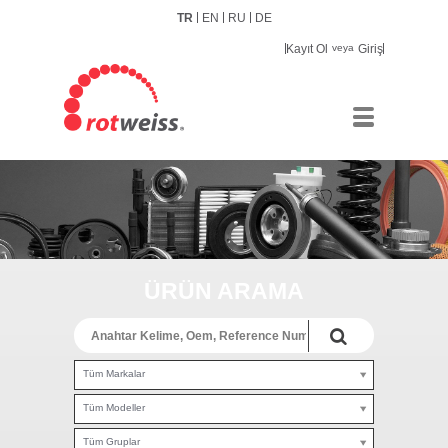
TR
EN
RU
DE
Kayıt Ol
veya
Giriş
ÜRÜN ARAMA
Tüm Markalar
Tüm Modeller
Tüm Gruplar