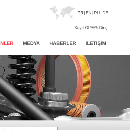
TR
EN
RU
DE
Kayıt Ol
veya
Giriş
NLER
MEDYA
HABERLER
İLETİŞİM