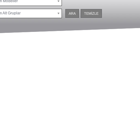
m Modeller
 Alt Gruplar
ARA
TEMİZLE