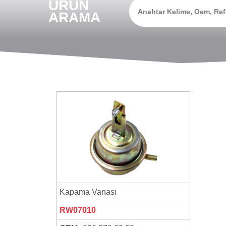
ÜRÜN
ARAMA
Kapama Vanası
RW07010