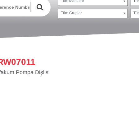
Tüm Markalar
Tü
Tüm Gruplar
Tüm
RW07011
akum Pompa Dişlisi