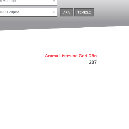
m Modeller
 Alt Gruplar
ARA
TEMİZLE
Arama Listesine Geri Dön
207