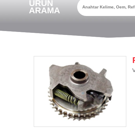
ÜRÜN
ARAMA
V