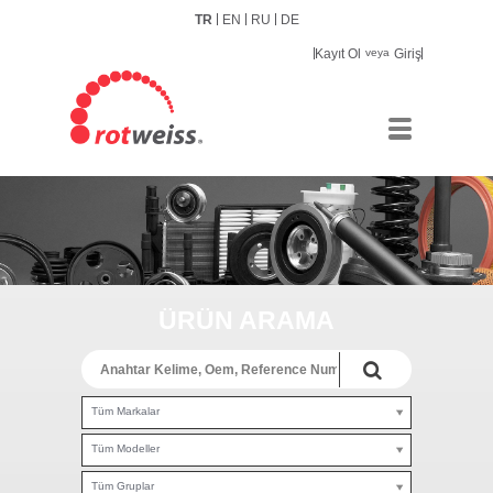
TR
EN
RU
DE
Kayıt Ol
veya
Giriş
ÜRÜN ARAMA
Tüm Markalar
Tüm Modeller
Tüm Gruplar