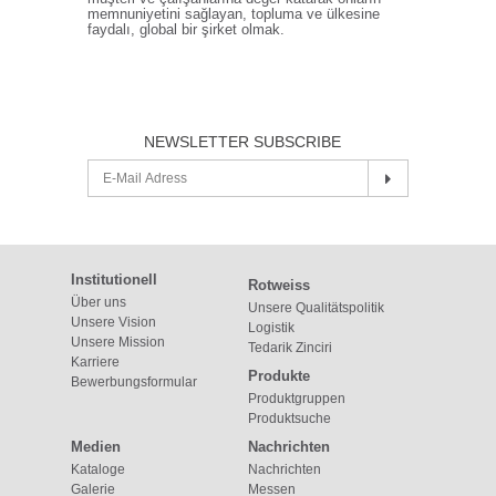
memnuniyetini sağlayan, topluma ve ülkesine
faydalı, global bir şirket olmak.
NEWSLETTER SUBSCRIBE
Institutionell
Rotweiss
Über uns
Unsere Qualitätspolitik
Unsere Vision
Logistik
Unsere Mission
Tedarik Zinciri
Karriere
Produkte
Bewerbungsformular
Produktgruppen
Produktsuche
Medien
Nachrichten
Kataloge
Nachrichten
Galerie
Messen