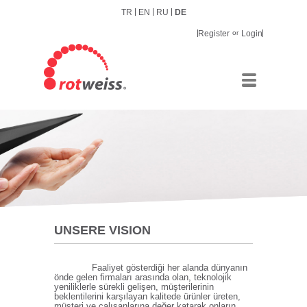
TR
EN
RU
DE
Register
or
Login
UNSERE VISION
Faaliyet gösterdiği her alanda dünyanın
önde gelen firmaları arasında olan, teknolojik
yeniliklerle sürekli gelişen, müşterilerinin
beklentilerini karşılayan kalitede ürünler üreten,
müşteri ve çalışanlarına değer katarak onların