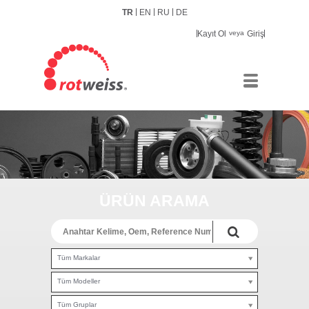
TR
EN
RU
DE
Kayıt Ol
veya
Giriş
ÜRÜN ARAMA
Tüm Markalar
Tüm Modeller
Tüm Gruplar