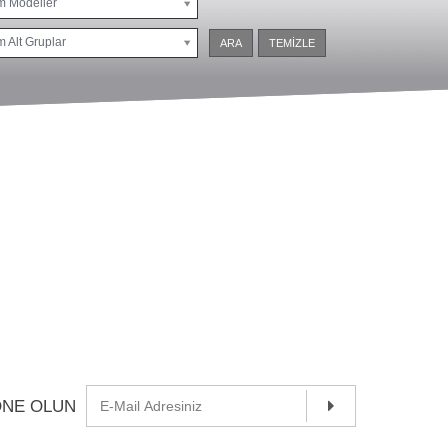
m Modeller
 Alt Gruplar
ARA
TEMİZLE
ONE OLUN