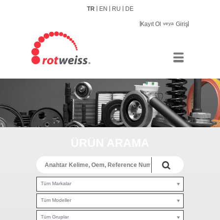
TR
EN
RU
DE
Kayıt Ol
veya
Giriş
ÜRÜN ARAMA
Tüm Markalar
Tüm Modeller
Tüm Gruplar